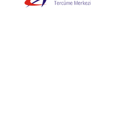
avida tortor, vel interdum mi sapien ut justo. Nulla varius
endisse consectetur fringilla luctus. Fusce id mi diam, non
atis eu, sodales vel dolor. Nunc volutpat odio sit amet,
cinia faucibus, orci ipsum gravida tortor, vel interdum mi