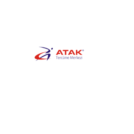
HIZLI SİPARİŞ FORMU
Önceki yazı
Sonraki yazı
Almanca Tercüme ve Çeviri
Arapça Tercüme ve Çeviri
Arnavutça Tercüme ve Çeviri
Azerice Tercüme ve Çeviri
Boşnakça Tercüme ve Çeviri
Bulgarca Tercüme ve Çeviri
Çekçe Tercüme ve Çeviri